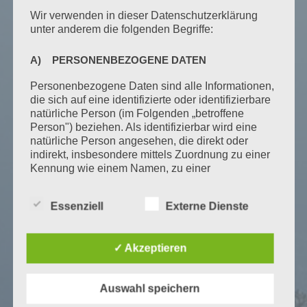
Mehr Erfahren...
Wir verwenden in dieser Datenschutzerklärung
unter anderem die folgenden Begriffe:
A) PERSONENBEZOGENE DATEN
Personenbezogene Daten sind alle Informationen,
die sich auf eine identifizierte oder identifizierbare
natürliche Person (im Folgenden „betroffene
Person") beziehen. Als identifizierbar wird eine
natürliche Person angesehen, die direkt oder
indirekt, insbesondere mittels Zuordnung zu einer
Kennung wie einem Namen, zu einer
Kennnummer, zu Standortdaten, zu einer Online-
Kennung oder zu einem oder mehreren
Essenziell
Externe Dienste
besonderen Merkmalen, die Ausdruck der
physischen, physiologischen, genetischen,
psychischen, wirtschaftlichen, kulturellen oder
✓ Akzeptieren
sozialen Identität dieser natürlichen Person sind,
identifiziert werden kann.
B) BETROFFENE PERSON
Auswahl speichern