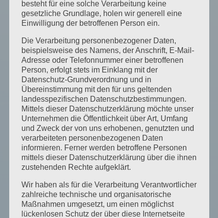
besteht für eine solche Verarbeitung keine
gesetzliche Grundlage, holen wir generell eine
Einwilligung der betroffenen Person ein.
Unsere Heimat - Ihr Urlaubsziel
Die Verarbeitung personenbezogener Daten,
Sie wollen noch mehr über
beispielsweise des Namens, der Anschrift, E-Mail-
Bad Hindelang und seine Angebote,
Adresse oder Telefonnummer einer betroffenen
Sehenswürdigkeiten und Erlebnisse
Person, erfolgt stets im Einklang mit der
erfahren? Dann klicken Sie sich hier
Datenschutz-Grundverordnung und in
einfach mal auf die offizielle Bad
Übereinstimmung mit den für uns geltenden
Hindelang Homepage!
landesspezifischen Datenschutzbestimmungen.
Mittels dieser Datenschutzerklärung möchte unser
Unternehmen die Öffentlichkeit über Art, Umfang
Mehr Erfahren...
und Zweck der von uns erhobenen, genutzten und
verarbeiteten personenbezogenen Daten
informieren. Ferner werden betroffene Personen
mittels dieser Datenschutzerklärung über die ihnen
zustehenden Rechte aufgeklärt.
Wir haben als für die Verarbeitung Verantwortlicher
zahlreiche technische und organisatorische
Maßnahmen umgesetzt, um einen möglichst
lückenlosen Schutz der über diese Internetseite