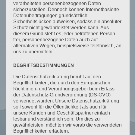
verarbeiteten personenbezogenen Daten
sicherzustellen. Dennoch können Internetbasierte
Datenübertragungen grundsätzlich
Sicherheitslücken aufweisen, sodass ein absoluter
Schutz nicht gewährleistet werden kann. Aus
diesem Grund steht es jeder betroffenen Person
frei, personenbezogene Daten auch auf
alternativen Wegen, beispielsweise telefonisch, an
uns zu übermitteln.
BEGRIFFSBESTIMMUNGEN
Allergikerfreundlich
Die Datenschutzerklärung beruht auf den
Unsere Ferienwohnungen sind alle
Begrifflichkeiten, die durch den Europäischen
vom Bayerischen Heilbäder-Verband
Richtlinien- und Verordnungsgeber beim Erlass
e.V. zertifiziert und somit
der Datenschutz-Grundverordnung (DS-GVO)
verwendet wurden. Unsere Datenschutzerklärung
allergikerfreundlich. Wir bitten Sie
soll sowohl für die Öffentlichkeit als auch für
um Verständnis, dass Haustiere bei
unsere Kunden und Geschäftspartner einfach
uns leider nicht mit aufgenommen
lesbar und verständlich sein. Um dies zu
werden dürfen.
gewährleisten, möchten wir vorab die verwendeten
Begrifflichkeiten erläutern.