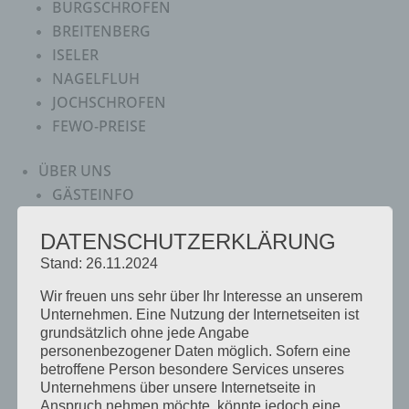
BURGSCHROFEN
BREITENBERG
ISELER
NAGELFLUH
JOCHSCHROFEN
FEWO-PREISE
ÜBER UNS
GÄSTEINFO
BEWERTUNGEN
DATENSCHUTZERKLÄRUNG
BAD HINDELANG
Stand: 26.11.2024
BAD HINDELANG PLUS
Wir freuen uns sehr über Ihr Interesse an unserem
EMMI-MOBIL
Unternehmen. Eine Nutzung der Internetseiten ist
BERGBERICHT
grundsätzlich ohne jede Angabe
personenbezogener Daten möglich. Sofern eine
WEBCAMS & WETTER
betroffene Person besondere Services unseres
360° PANORAMAS
Unternehmens über unsere Internetseite in
Anspruch nehmen möchte, könnte jedoch eine