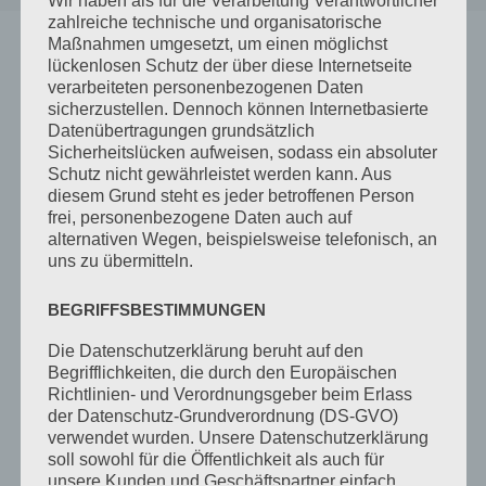
Wir haben als für die Verarbeitung Verantwortlicher
zahlreiche technische und organisatorische
Maßnahmen umgesetzt, um einen möglichst
lückenlosen Schutz der über diese Internetseite
verarbeiteten personenbezogenen Daten
sicherzustellen. Dennoch können Internetbasierte
Datenübertragungen grundsätzlich
Sicherheitslücken aufweisen, sodass ein absoluter
Schutz nicht gewährleistet werden kann. Aus
diesem Grund steht es jeder betroffenen Person
frei, personenbezogene Daten auch auf
alternativen Wegen, beispielsweise telefonisch, an
uns zu übermitteln.
BEGRIFFSBESTIMMUNGEN
WALDSEILGARTEN BAD
Die Datenschutzerklärung beruht auf den
Begrifflichkeiten, die durch den Europäischen
HINDELANG
Richtlinien- und Verordnungsgeber beim Erlass
der Datenschutz-Grundverordnung (DS-GVO)
von
badhindelanger
|
Mai 2, 2024
|
Allgemein
,
Bad
verwendet wurden. Unsere Datenschutzerklärung
Hindelang
soll sowohl für die Öffentlichkeit als auch für
unsere Kunden und Geschäftspartner einfach