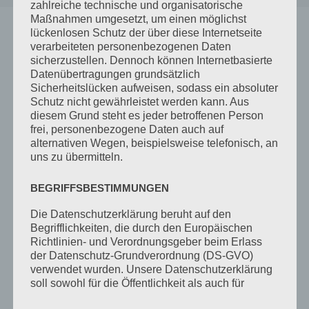
zahlreiche technische und organisatorische
Maßnahmen umgesetzt, um einen möglichst
lückenlosen Schutz der über diese Internetseite
verarbeiteten personenbezogenen Daten
sicherzustellen. Dennoch können Internetbasierte
Datenübertragungen grundsätzlich
Sicherheitslücken aufweisen, sodass ein absoluter
Schutz nicht gewährleistet werden kann. Aus
diesem Grund steht es jeder betroffenen Person
frei, personenbezogene Daten auch auf
alternativen Wegen, beispielsweise telefonisch, an
uns zu übermitteln.
BEGRIFFSBESTIMMUNGEN
DIGITALES PISTENERLEBNIS –
Die Datenschutzerklärung beruht auf den
SKIFAHREN MAL ANDERS
Begrifflichkeiten, die durch den Europäischen
Richtlinien- und Verordnungsgeber beim Erlass
von
badhindelanger
|
Feb. 3, 2022
|
Allgemein
,
der Datenschutz-Grundverordnung (DS-GVO)
Startseite
,
Winter
verwendet wurden. Unsere Datenschutzerklärung
soll sowohl für die Öffentlichkeit als auch für
Sie können es gar nicht erwarten, die Pisten zu
unsere Kunden und Geschäftspartner einfach
erkunden? Oder wollen Sie sich vorab schon mal