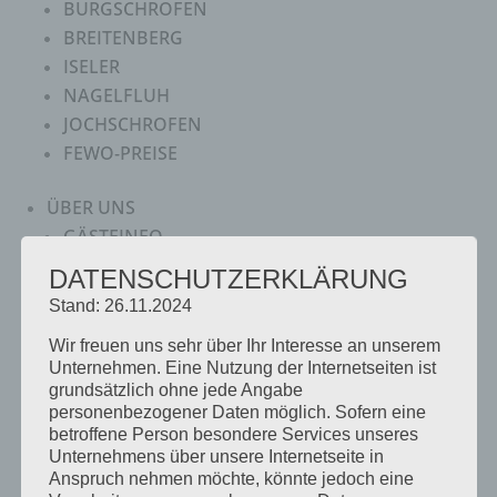
BURGSCHROFEN
BREITENBERG
ISELER
NAGELFLUH
JOCHSCHROFEN
FEWO-PREISE
ÜBER UNS
GÄSTEINFO
BEWERTUNGEN
DATENSCHUTZERKLÄRUNG
Stand: 26.11.2024
BAD HINDELANG
Wir freuen uns sehr über Ihr Interesse an unserem
BAD HINDELANG PLUS
Unternehmen. Eine Nutzung der Internetseiten ist
EMMI-MOBIL
grundsätzlich ohne jede Angabe
BERGBERICHT
personenbezogener Daten möglich. Sofern eine
WEBCAMS & WETTER
betroffene Person besondere Services unseres
Unternehmens über unsere Internetseite in
360° PANORAMAS
Anspruch nehmen möchte, könnte jedoch eine